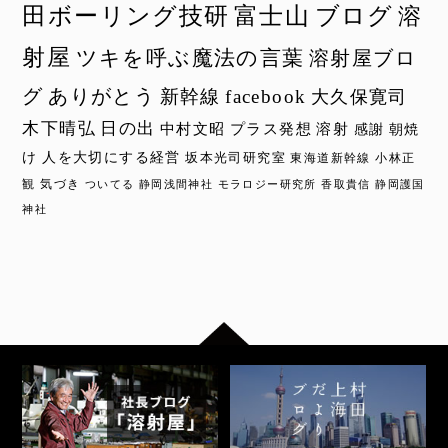
田ボーリング技研
富士山
ブログ
溶
射屋
ツキを呼ぶ魔法の言葉
溶射屋ブロ
グ
ありがとう
新幹線
facebook
大久保寛司
木下晴弘
日の出
中村文昭
プラス発想
溶射
感謝
朝焼
け
人を大切にする経営
坂本光司研究室
東海道新幹線
小林正
観
気づき
ついてる
静岡浅間神社
モラロジー研究所
香取貴信
静岡護国
神社