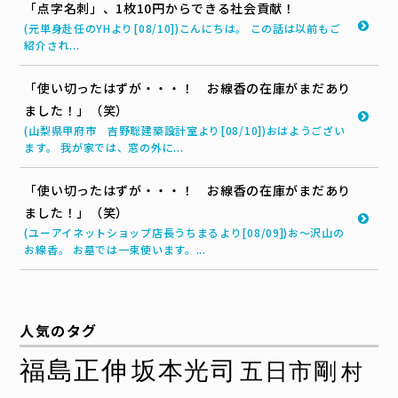
「点字名刺」、1枚10円からできる社会貢献！
(元単身赴任のYHより[08/10])こんにちは。 この話は以前もご
紹介され...
「使い切ったはずが・・・！ お線香の在庫がまだあり
ました！」（笑）
(山梨県甲府市 吉野聡建築設計室より[08/10])おはようござい
ます。 我が家では、窓の外に...
「使い切ったはずが・・・！ お線香の在庫がまだあり
ました！」（笑）
(ユーアイネットショップ店長うちまるより[08/09])お～沢山の
お線香。 お墓では一束使います。...
人気のタグ
福島正伸
坂本光司
五日市剛
村