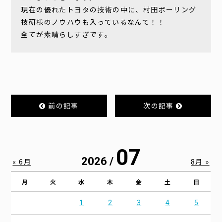
現在の優れたトヨタの技術の中に、村田ボーリング
技研様のノウハウも入っているなんて！！
全てが素晴らしすぎです。
前の記事
次の記事
07
2026 /
« 6月
8月 »
月
火
水
木
金
土
日
1
2
3
4
5