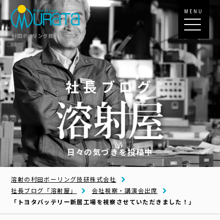
MENU
村田ボーリング技研株式会社
社長ブログ
日々の気づきを投稿中
溶射の村田ボーリング技研株式会社
社長ブログ「溶射屋」
会社視察・講演会出席
「トヨタバッテリー新居工場を視察させていただきました！」