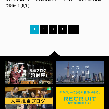
で開催！(6/8)
1
2
3
11