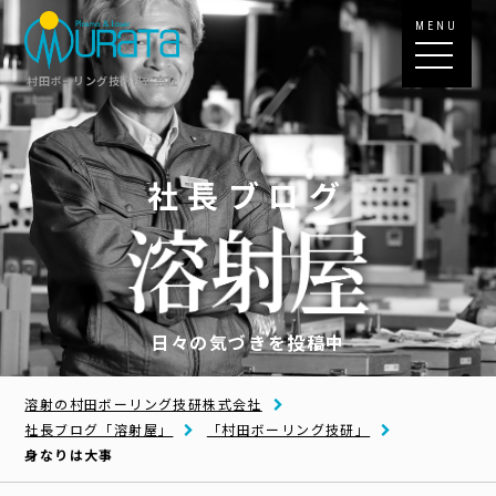
MENU
村田ボーリング技研株式会社
社長ブログ
日々の気づきを投稿中
溶射の村田ボーリング技研株式会社
社長ブログ「溶射屋」
「村田ボーリング技研」
身なりは大事