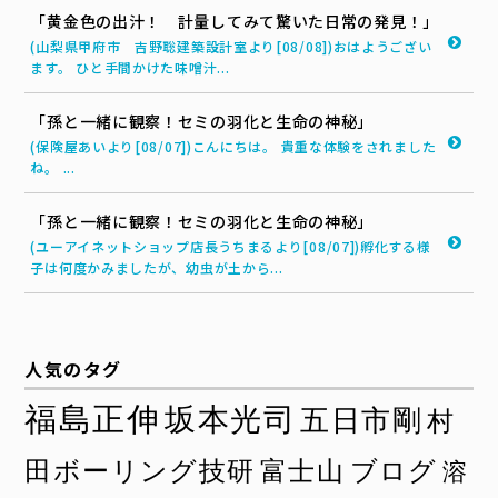
「黄金色の出汁！ 計量してみて驚いた日常の発見！」
(山梨県甲府市 吉野聡建築設計室より[08/08])おはようござい
ます。 ひと手間かけた味噌汁...
「孫と一緒に観察！セミの羽化と生命の神秘」
(保険屋あいより[08/07])こんにちは。 貴重な体験をされました
ね。 ...
「孫と一緒に観察！セミの羽化と生命の神秘」
(ユーアイネットショップ店長うちまるより[08/07])孵化する様
子は何度かみましたが、幼虫が土から...
人気のタグ
福島正伸
坂本光司
五日市剛
村
田ボーリング技研
富士山
ブログ
溶