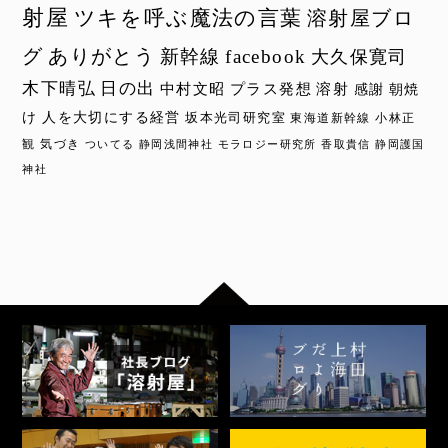
射屋
ツキを呼ぶ魔法の言葉
溶射屋ブロ
グ
ありがとう
新幹線
facebook
大久保寛司
木下晴弘
日の出
中村文昭
プラス発想
溶射
感謝
朝焼
け
人を大切にする経営
坂本光司研究室
東海道新幹線
小林正
観
気づき
ついてる
静岡浅間神社
モラロジー研究所
香取貴信
静岡護国
神社