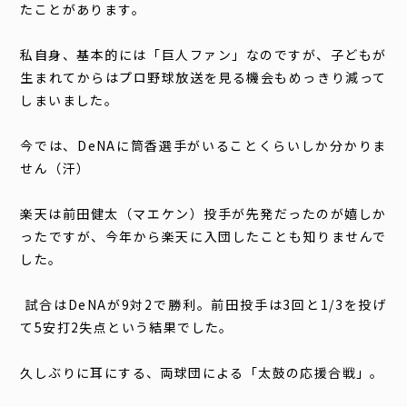
たことがあります。
私自身、基本的には「巨人ファン」なのですが、子どもが
生まれてからはプロ野球放送を見る機会もめっきり減って
しまいました。
今では、
DeNA
に筒香選手がいることくらいしか分かりま
せん（汗）
楽天は前田健太（マエケン）投手が先発だったのが嬉しか
ったですが、今年から楽天に
入団したことも知りませんで
した。
試合は
DeNA
が
9
対
2
で勝利。前田投手は
3
回と
1/3
を投げ
て
5
安打
2
失点という結果でした。
久しぶりに耳にする、両球団による「太鼓の応援合戦」。