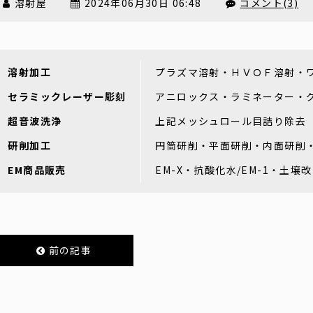
溶射屋
2024年06月30日 06:48
コメント(3)
溶射加工
プラズマ溶射・ＨＶＯＦ溶射・
セラミックレーザー彫刻
アニロックス・ラミネーター・
超音波洗浄
上記メッシュロール目詰り除去
研削加工
円筒研削・平面研削・内面研削
EM商品販売
EM-X・抗酸化水/EM-1・土壌
前の記事