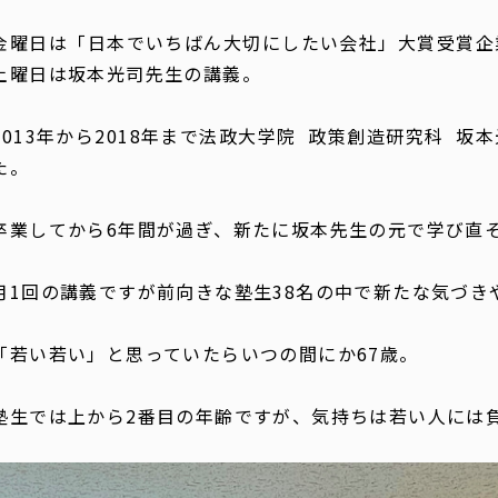
金曜日は「日本でいちばん大切にしたい会社」大賞受賞企
土曜日は坂本光司先生の講義。
2013年から2018年まで法政大学院 政策創造研究科 
た。
卒業してから6年間が過ぎ、新たに坂本先生の元で学び直
月1回の講義ですが前向きな塾生38名の中で新たな気づき
「若い若い」と思っていたらいつの間にか67歳。
塾生では上から2番目の年齢ですが、気持ちは若い人には