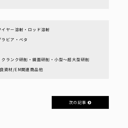
ワイヤー溶射・ロッド溶射
グラビア・ベタ
・クランク研削・鏡面研削・小型～超大型研削
改良資材/EM関連商品他
次の記事