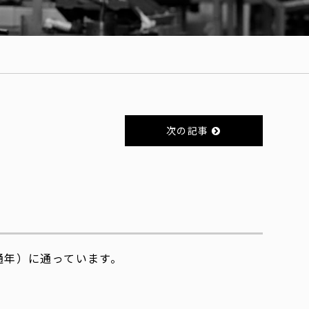
！
次の記事
通年）に通っています。