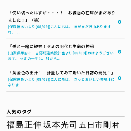
「使い切ったはずが・・・！ お線香の在庫がまだあり
ました！」（笑）
(保険屋あいより[08/09])こんにちは。 まだまだ沢山あります
ね。 ...
「孫と一緒に観察！セミの羽化と生命の神秘」
(山梨県甲府市 吉野聡建築設計室より[08/09])おはようござい
ます。 セミの一生は、卵から...
「黄金色の出汁！ 計量してみて驚いた日常の発見！」
(保険屋あいより[08/08])こんにちは。 きっとおいしい味噌汁に
なりま...
人気のタグ
福島正伸
坂本光司
五日市剛
村