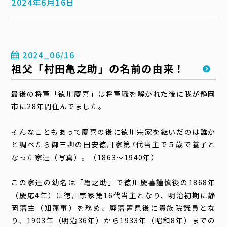
2024年6月16日
2024_06/16
祖父「村田亀之助」の名前の由来！
最後の将軍「徳川慶喜」は将軍職を解かれた後に我が静岡
市に28年間住んでました。
そんなこともあって慶喜の後に徳川宗家を継いだのは誰か
と調べたら御三卿の田安徳川家第
7
代当主で５歳で養子と
なった家達（写真）。（1863〜1940年）
この家達の幼名は「亀之助」で徳川慶喜謹慎後の
1868
年
（慶応
4
年）に徳川宗家第
16
代当主となり、明治初期に静
岡藩主（知藩事）を務め、廃藩置県後に貴族院議員とな
り、
1903
年（明治
36
年）から
1933
年（昭和
8
年）までの