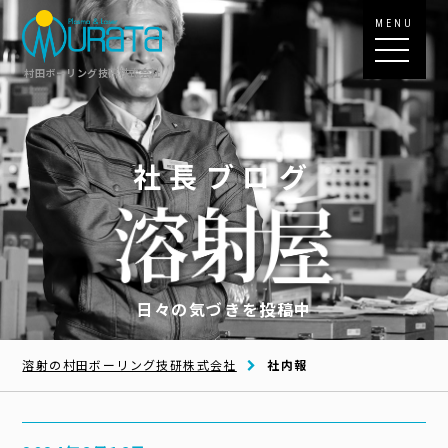
MENU
村田ボーリング技研株式会社
社長ブログ
日々の気づきを投稿中
溶射の村田ボーリング技研株式会社
社内報