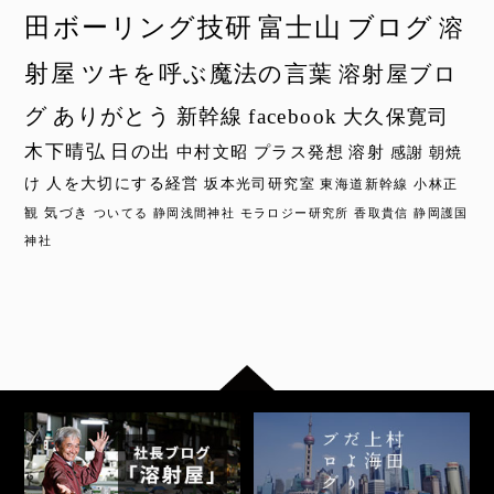
田ボーリング技研
富士山
ブログ
溶
射屋
ツキを呼ぶ魔法の言葉
溶射屋ブロ
グ
ありがとう
新幹線
facebook
大久保寛司
木下晴弘
日の出
中村文昭
プラス発想
溶射
感謝
朝焼
け
人を大切にする経営
坂本光司研究室
東海道新幹線
小林正
観
気づき
ついてる
静岡浅間神社
モラロジー研究所
香取貴信
静岡護国
神社