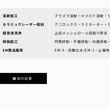
溶射加工
プラズマ溶射・ＨＶＯＦ溶射・
セラミックレーザー彫刻
アニロックス・ラミネーター・
超音波洗浄
上記メッシュロール目詰り除去
研削加工
円筒研削・平面研削・内面研削
EM商品販売
EM-X・抗酸化水/EM-1・土壌
前の記事