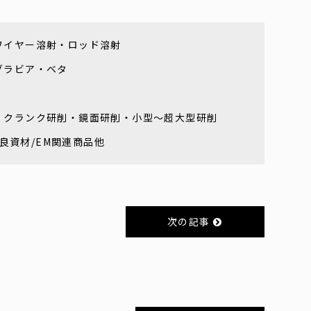
ワイヤー溶射・ロッド溶射
グラビア・ベタ
・クランク研削・鏡面研削・小型～超大型研削
改良資材/EM関連商品他
次の記事