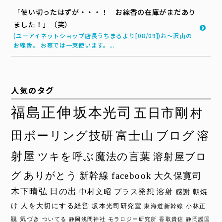
「使い切ったはずが・・・！ お線香の在庫がまだあり
ました！」（笑）
(ユーアイネットショップ店長うちまるより[08/09])お～沢山の
お線香。 お墓では一束使います。...
人気のタグ
福島正伸
坂本光司
五日市剛
村
田ボーリング技研
富士山
ブログ
溶
射屋
ツキを呼ぶ魔法の言葉
溶射屋ブロ
グ
ありがとう
新幹線
facebook
大久保寛司
木下晴弘
日の出
中村文昭
プラス発想
溶射
感謝
朝焼
け
人を大切にする経営
坂本光司研究室
東海道新幹線
小林正
観
気づき
ついてる
静岡浅間神社
モラロジー研究所
香取貴信
静岡護国