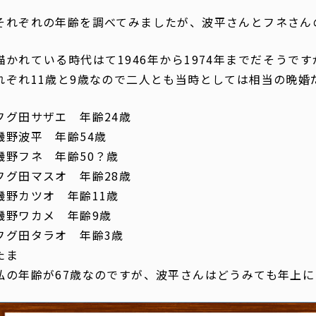
それぞれの年齢を調べてみましたが、波平さんとフネさんの
描かれている時代はて1946年から1974年までだそう
れぞれ11歳と9歳なので二人とも当時としては相当の晩婚
フグ田サザエ 年齢
24
歳
磯野波平 年齢
54
歳
磯野フネ 年齢50？歳
フグ田マスオ 年齢
28
歳
磯野カツオ 年齢
11
歳
磯野ワカメ 年齢
9
歳
フグ田タラオ 年齢
3
歳
たま
私の年齢が67歳なのですが、波平さんはどうみても年上