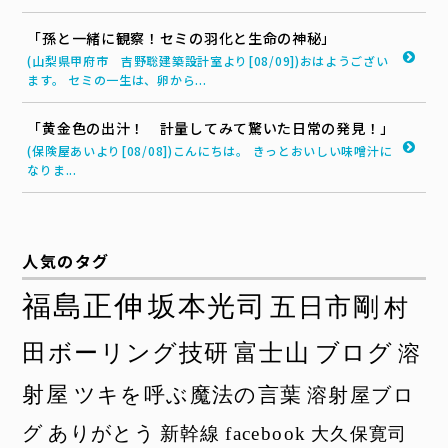
「孫と一緒に観察！セミの羽化と生命の神秘」
(山梨県甲府市 吉野聡建築設計室より[08/09])おはようござい
ます。 セミの一生は、卵から...
「黄金色の出汁！ 計量してみて驚いた日常の発見！」
(保険屋あいより[08/08])こんにちは。 きっとおいしい味噌汁に
なりま...
人気のタグ
福島正伸
坂本光司
五日市剛
村
田ボーリング技研
富士山
ブログ
溶
射屋
ツキを呼ぶ魔法の言葉
溶射屋ブロ
グ
ありがとう
新幹線
facebook
大久保寛司