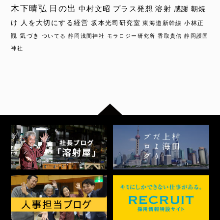
木下晴弘
日の出
中村文昭
プラス発想
溶射
感謝
朝焼
け
人を大切にする経営
坂本光司研究室
東海道新幹線
小林正
観
気づき
ついてる
静岡浅間神社
モラロジー研究所
香取貴信
静岡護国
神社