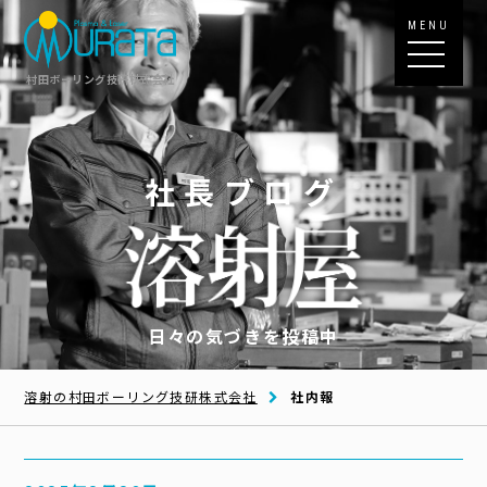
MENU
村田ボーリング技研株式会社
社長ブログ
日々の気づきを投稿中
溶射の村田ボーリング技研株式会社
社内報