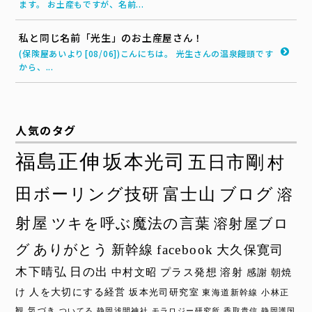
ます。 お土産もですが、名前...
私と同じ名前「光生」のお土産屋さん！
(保険屋あいより[08/06])こんにちは。 光生さんの温泉饅頭です
から、...
人気のタグ
福島正伸
坂本光司
五日市剛
村
田ボーリング技研
富士山
ブログ
溶
射屋
ツキを呼ぶ魔法の言葉
溶射屋ブロ
グ
ありがとう
新幹線
facebook
大久保寛司
木下晴弘
日の出
中村文昭
プラス発想
溶射
感謝
朝焼
け
人を大切にする経営
坂本光司研究室
東海道新幹線
小林正
観
気づき
ついてる
静岡浅間神社
モラロジー研究所
香取貴信
静岡護国