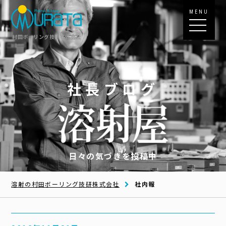
MENU
村田ボーリング技研株式会社
社長ブログ
日々の気づきを投稿中
溶射の村田ボーリング技研株式会社
社内報