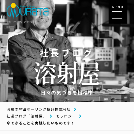
MENU
村田ボーリング技研株式会社
社長ブログ
日々の気づきを投稿中
溶射の村田ボーリング技研株式会社
社長ブログ「溶射屋」
モラロジー
今できることを実践したいものです！