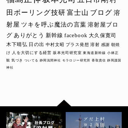
田ボーリング技研
富士山
ブログ
溶
射屋
ツキを呼ぶ魔法の言葉
溶射屋ブロ
グ
ありがとう
新幹線
facebook
大久保寛司
木下晴弘
日の出
中村文昭
プラス発想
溶射
感謝
朝焼
け
人を大切にする経営
坂本光司研究室
東海道新幹線
小林正
観
気づき
ついてる
静岡浅間神社
モラロジー研究所
香取貴信
静岡護国
神社