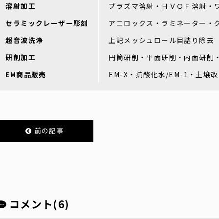
溶射加工
プラズマ溶射・ＨＶＯＦ溶射・
セラミックレーザー彫刻
アニロックス・ラミネーター・
超音波洗浄
上記メッシュロール目詰り除去
研削加工
円筒研削・平面研削・内面研削
EM商品販売
EM-X・抗酸化水/EM-1・土壌
前の記事
コメント(6)