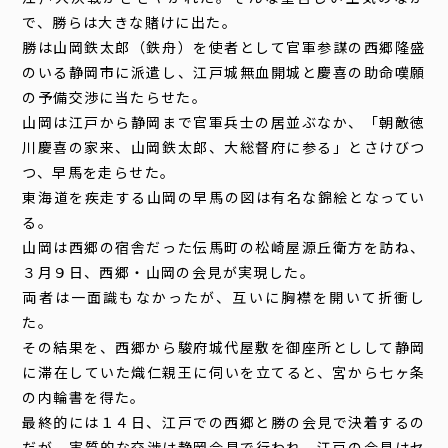
で、勝らは大きな賭けに出た。
勝は山岡鉄太郎（鉄舟）を使者として官軍参謀の西郷隆盛
のいる静岡市に派遣し、江戸城無血開城と慶喜の助命嘆願
の予備交渉に当たらせた。
山岡は江戸から静岡まで官軍兵士の居並ぶなか、「朝敵徳
川慶喜の家来、山岡鉄太郎、大総督府に参る」とさけびつ
つ、早馬を走らせた。
東海道を疾走する山岡の早馬の図は有名な錦絵となってい
る。
山岡は西郷の宿舎だった伝馬町の松崎屋源丘衛方を訪ね、
３月９日、西郷・山岡の会見が実現した。
両者は一面識もなかったが、互いに胸襟を開いて折衝し
た。
その結果を、西郷から駿府城代屋敷を御座所としして静岡
に滞在していた熾仁親王に伺いを立てると、宮から七ヶ条
の内輪書を得た。
最終的には１４日、江戸での西郷と勝の会見で決着するの
だが、実質的な交渉は静岡会見で行われ、江戸の会見はセ