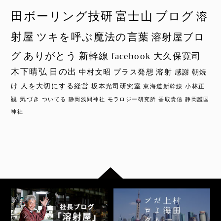
田ボーリング技研
富士山
ブログ
溶
射屋
ツキを呼ぶ魔法の言葉
溶射屋ブロ
グ
ありがとう
新幹線
facebook
大久保寛司
木下晴弘
日の出
中村文昭
プラス発想
溶射
感謝
朝焼
け
人を大切にする経営
坂本光司研究室
東海道新幹線
小林正
観
気づき
ついてる
静岡浅間神社
モラロジー研究所
香取貴信
静岡護国
神社