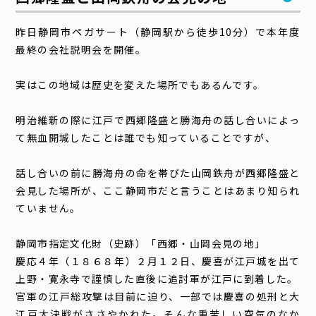
昨日静岡市ペガサート（静岡駅から徒歩10分）で本年度
最終の会社説明会を開催。
実はこの地域は歴史を変えた場所でもあるんです。
明治維新の際に江戸で西郷隆盛と勝海舟の話し合いによっ
て無血開城したことは誰でも知っていることですが、
話し合いの前に勝海舟の命を帯びた山岡鉄舟が西郷隆盛と
会見した場所が、ここ静岡市だと言うことはあまり知られ
ていません。
静岡市指定文化財（史跡）「西郷・山岡会見の地」
慶応４年（１８６８年）２月１２日、慶喜が江戸城を出て
上野・寛永寺で謹慎した直後に追討軍が江戸に到着した。
官軍の江戸総攻撃は目前に迫り、一部では慶喜の処刑と大
江戸大決戦がささやかれた。そんな重苦しい空気のなか