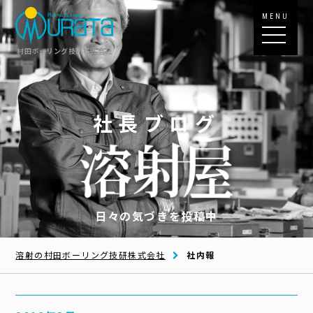
MENU
村田ボーリング技研株式会社
社長ブログ
日々の気づきを投稿中
溶射の村田ボーリング技研株式会社
社内報