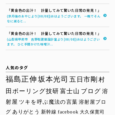
「黄金色の出汁！ 計量してみて驚いた日常の発見！」
(京丹後のおやじより[08/08])おはようございます。 一晩でそん
なに減ると...
「黄金色の出汁！ 計量してみて驚いた日常の発見！」
(山梨県甲府市 吉野聡建築設計室より[08/08])おはようござい
ます。 ひと手間かけた味噌汁...
人気のタグ
福島正伸
坂本光司
五日市剛
村
田ボーリング技研
富士山
ブログ
溶
射屋
ツキを呼ぶ魔法の言葉
溶射屋ブロ
グ
ありがとう
新幹線
facebook
大久保寛司