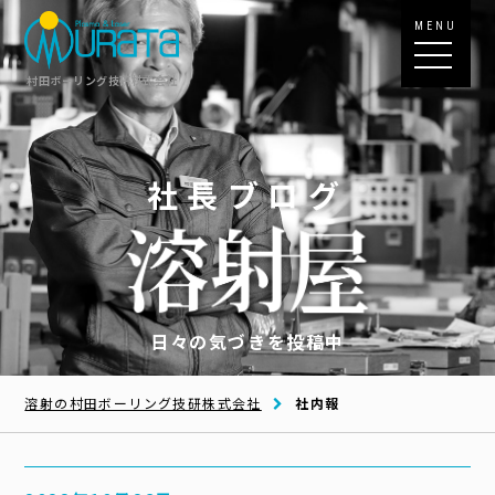
MENU
村田ボーリング技研株式会社
社長ブログ
日々の気づきを投稿中
溶射の村田ボーリング技研株式会社
社内報