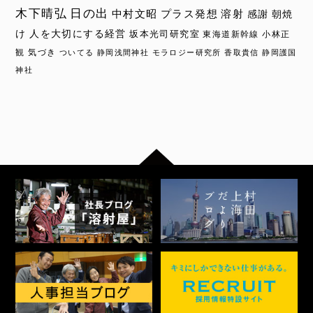
木下晴弘
日の出
中村文昭
プラス発想
溶射
感謝
朝焼
け
人を大切にする経営
坂本光司研究室
東海道新幹線
小林正
観
気づき
ついてる
静岡浅間神社
モラロジー研究所
香取貴信
静岡護国
神社