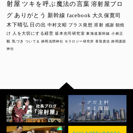
射屋
ツキを呼ぶ魔法の言葉
溶射屋ブロ
グ
ありがとう
新幹線
facebook
大久保寛司
木下晴弘
日の出
中村文昭
プラス発想
溶射
感謝
朝焼
け
人を大切にする経営
坂本光司研究室
東海道新幹線
小林正
観
気づき
ついてる
静岡浅間神社
モラロジー研究所
香取貴信
静岡護国
神社