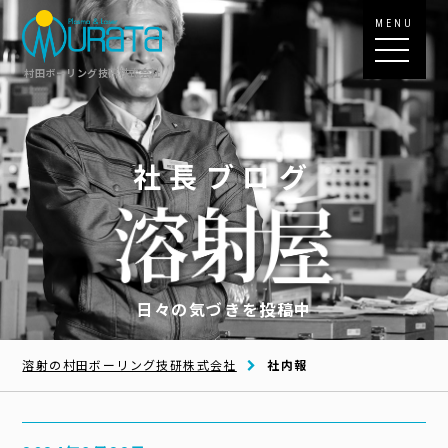
MENU
村田ボーリング技研株式会社
社長ブログ
日々の気づきを投稿中
溶射の村田ボーリング技研株式会社
社内報