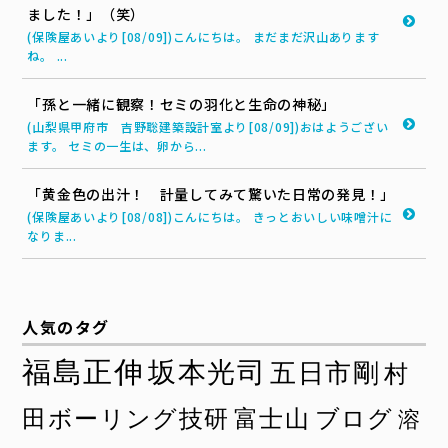
ました！」（笑）
(保険屋あいより[08/09])こんにちは。 まだまだ沢山あります
ね。 ...
「孫と一緒に観察！セミの羽化と生命の神秘」
(山梨県甲府市 吉野聡建築設計室より[08/09])おはようござい
ます。 セミの一生は、卵から...
「黄金色の出汁！ 計量してみて驚いた日常の発見！」
(保険屋あいより[08/08])こんにちは。 きっとおいしい味噌汁に
なりま...
人気のタグ
福島正伸
坂本光司
五日市剛
村
田ボーリング技研
富士山
ブログ
溶