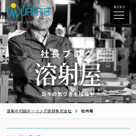
MENU
村田ボーリング技研株式会社
社長ブログ
日々の気づきを投稿中
溶射の村田ボーリング技研株式会社
社内報