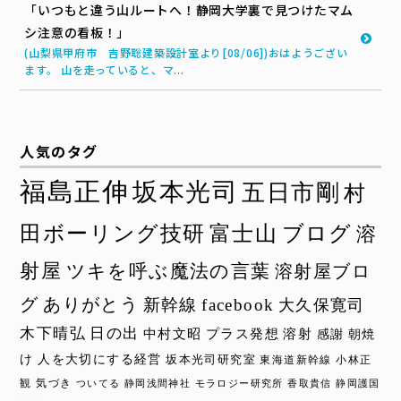
「いつもと違う山ルートへ！静岡大学裏で見つけたマム
シ注意の看板！」
(山梨県甲府市 吉野聡建築設計室より[08/06])おはようござい
ます。 山を走っていると、マ...
人気のタグ
福島正伸
坂本光司
五日市剛
村
田ボーリング技研
富士山
ブログ
溶
射屋
ツキを呼ぶ魔法の言葉
溶射屋ブロ
グ
ありがとう
新幹線
facebook
大久保寛司
木下晴弘
日の出
中村文昭
プラス発想
溶射
感謝
朝焼
け
人を大切にする経営
坂本光司研究室
東海道新幹線
小林正
観
気づき
ついてる
静岡浅間神社
モラロジー研究所
香取貴信
静岡護国