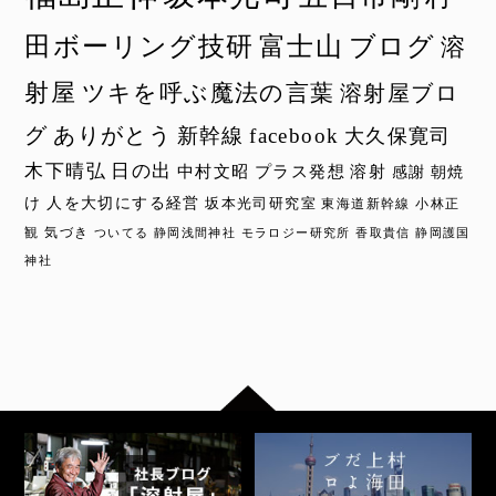
田ボーリング技研
富士山
ブログ
溶
射屋
ツキを呼ぶ魔法の言葉
溶射屋ブロ
グ
ありがとう
新幹線
facebook
大久保寛司
木下晴弘
日の出
中村文昭
プラス発想
溶射
感謝
朝焼
け
人を大切にする経営
坂本光司研究室
東海道新幹線
小林正
観
気づき
ついてる
静岡浅間神社
モラロジー研究所
香取貴信
静岡護国
神社