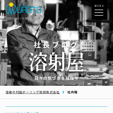
MENU
村田ボーリング技研株式会社
社長ブログ
日々の気づきを投稿中
溶射の村田ボーリング技研株式会社
社内報