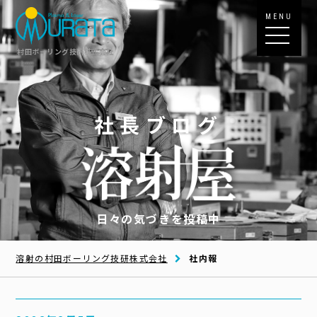
MENU
村田ボーリング技研株式会社
社長ブログ
日々の気づきを投稿中
溶射の村田ボーリング技研株式会社
社内報