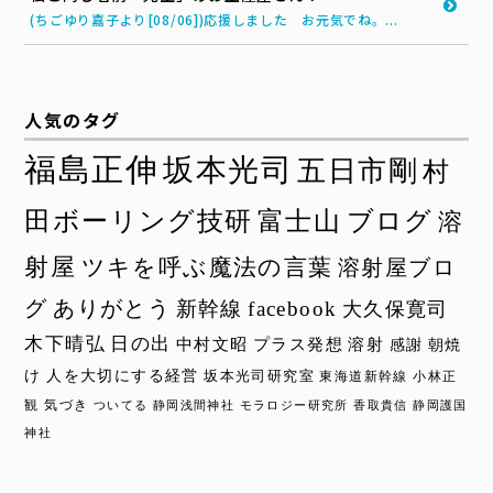
(ちごゆり嘉子より[08/06])応援しました お元気でね。...
人気のタグ
福島正伸
坂本光司
五日市剛
村
田ボーリング技研
富士山
ブログ
溶
射屋
ツキを呼ぶ魔法の言葉
溶射屋ブロ
グ
ありがとう
新幹線
facebook
大久保寛司
木下晴弘
日の出
中村文昭
プラス発想
溶射
感謝
朝焼
け
人を大切にする経営
坂本光司研究室
東海道新幹線
小林正
観
気づき
ついてる
静岡浅間神社
モラロジー研究所
香取貴信
静岡護国
神社