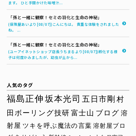
ます。 ひと手間かけた味噌汁...
「孫と一緒に観察！セミの羽化と生命の神秘」
(保険屋あいより[08/07])こんにちは。 貴重な体験をされました
ね。 ...
「孫と一緒に観察！セミの羽化と生命の神秘」
(ユーアイネットショップ店長うちまるより[08/07])孵化する様
子は何度かみましたが、幼虫が土から...
人気のタグ
福島正伸
坂本光司
五日市剛
村
田ボーリング技研
富士山
ブログ
溶
射屋
ツキを呼ぶ魔法の言葉
溶射屋ブロ