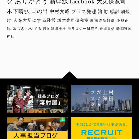
グ
ありがとう
新幹線
facebook
大久保寛司
木下晴弘
日の出
中村文昭
プラス発想
溶射
感謝
朝焼
け
人を大切にする経営
坂本光司研究室
東海道新幹線
小林正
観
気づき
ついてる
静岡浅間神社
モラロジー研究所
香取貴信
静岡護国
神社