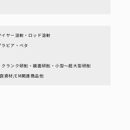
ワイヤー溶射・ロッド溶射
グラビア・ベタ
・クランク研削・鏡面研削・小型～超大型研削
改良資材/EM関連商品他