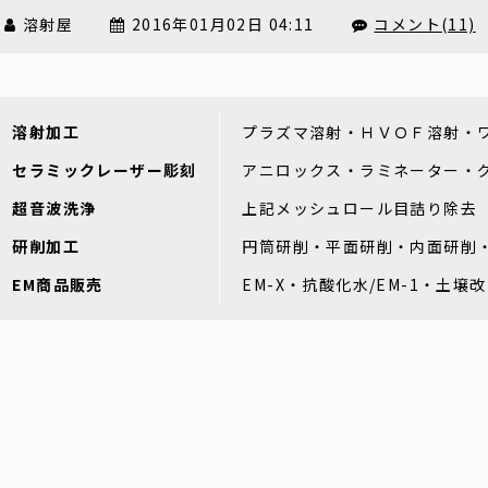
溶射屋
2016年01月02日 04:11
コメント(11)
溶射加工
プラズマ溶射・ＨＶＯＦ溶射・
セラミックレーザー彫刻
アニロックス・ラミネーター・
超音波洗浄
上記メッシュロール目詰り除去
研削加工
円筒研削・平面研削・内面研削
EM商品販売
EM-X・抗酸化水/EM-1・土壌