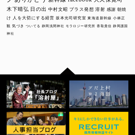
木下晴弘
日の出
中村文昭
プラス発想
溶射
感謝
朝焼
け
人を大切にする経営
坂本光司研究室
東海道新幹線
小林正
観
気づき
ついてる
静岡浅間神社
モラロジー研究所
香取貴信
静岡護国
神社