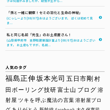
子は何度かみましたが、幼虫が土から...
「孫と一緒に観察！セミの羽化と生命の神秘」
(にっしーより[08/07])おはようございます。 ぼくは初めて見
ま...
私と同じ名前「光生」のお土産屋さん！
(山梨県甲府市 吉野聡建築設計室より[08/07])おはようござい
ます。 お土産もですが、名前...
人気のタグ
福島正伸
坂本光司
五日市剛
村
田ボーリング技研
富士山
ブログ
溶
射屋
ツキを呼ぶ魔法の言葉
溶射屋ブロ
グ
ありがとう
新幹線
facebook
大久保寛司