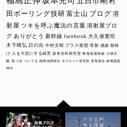
福島正伸
坂本光司
五日市剛
村
田ボーリング技研
富士山
ブログ
溶
射屋
ツキを呼ぶ魔法の言葉
溶射屋ブロ
グ
ありがとう
新幹線
facebook
大久保寛司
木下晴弘
日の出
中村文昭
プラス発想
溶射
感謝
朝焼
け
人を大切にする経営
坂本光司研究室
東海道新幹線
小林正
観
気づき
ついてる
静岡浅間神社
モラロジー研究所
香取貴信
静岡護国
神社