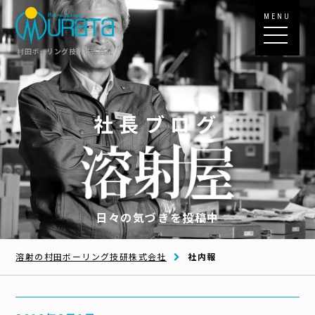
MENU
村田ボーリング技研株式会社
社長ブログ
日々の気づきを投稿中
溶射の村田ボーリング技研株式会社
社内報