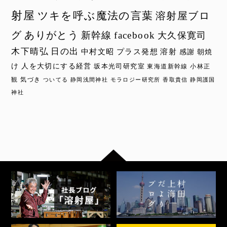
射屋
ツキを呼ぶ魔法の言葉
溶射屋ブロ
グ
ありがとう
新幹線
facebook
大久保寛司
木下晴弘
日の出
中村文昭
プラス発想
溶射
感謝
朝焼
け
人を大切にする経営
坂本光司研究室
東海道新幹線
小林正
観
気づき
ついてる
静岡浅間神社
モラロジー研究所
香取貴信
静岡護国
神社