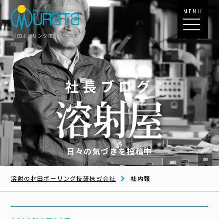
MENU
村田ボーリング技研株式会社
社長ブログ
日々の気づきを投稿中
溶射の村田ボーリング技研株式会社
社内報