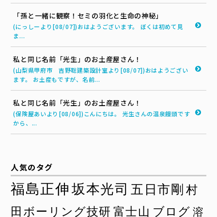
「孫と一緒に観察！セミの羽化と生命の神秘」
(にっしーより[08/07])おはようございます。 ぼくは初めて見
ま...
私と同じ名前「光生」のお土産屋さん！
(山梨県甲府市 吉野聡建築設計室より[08/07])おはようござい
ます。 お土産もですが、名前...
私と同じ名前「光生」のお土産屋さん！
(保険屋あいより[08/06])こんにちは。 光生さんの温泉饅頭です
から、...
人気のタグ
福島正伸
坂本光司
五日市剛
村
田ボーリング技研
富士山
ブログ
溶