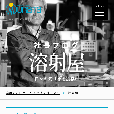
MENU
村田ボーリング技研株式会社
社長ブログ
日々の気づきを投稿中
溶射の村田ボーリング技研株式会社
社内報