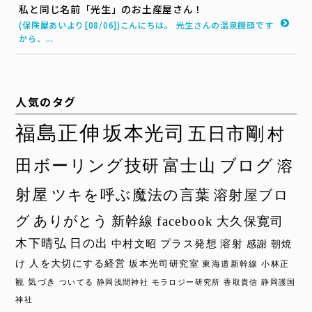
私と同じ名前「光生」のお土産屋さん！
(保険屋あいより[08/06])こんにちは。 光生さんの温泉饅頭です
から、...
人気のタグ
福島正伸
坂本光司
五日市剛
村
田ボーリング技研
富士山
ブログ
溶
射屋
ツキを呼ぶ魔法の言葉
溶射屋ブロ
グ
ありがとう
新幹線
facebook
大久保寛司
木下晴弘
日の出
中村文昭
プラス発想
溶射
感謝
朝焼
け
人を大切にする経営
坂本光司研究室
東海道新幹線
小林正
観
気づき
ついてる
静岡浅間神社
モラロジー研究所
香取貴信
静岡護国
神社