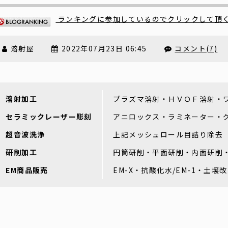
ランキングに参加しているのでクリックして頂
溶射屋
2022年07月23日 06:45
コメント(7)
溶射加工
プラズマ溶射・ＨＶＯＦ溶射・
セラミックレーザー彫刻
アニロックス・ラミネーター・
超音波洗浄
上記メッシュロール目詰り除去
研削加工
円筒研削・平面研削・内面研削
EM商品販売
EM-X・抗酸化水/EM-1・土壌