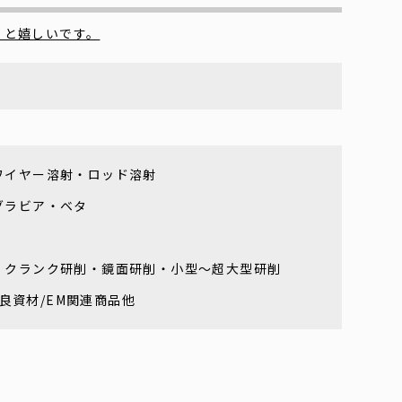
くと嬉しいです。
ワイヤー溶射・ロッド溶射
グラビア・ベタ
・クランク研削・鏡面研削・小型～超大型研削
改良資材/EM関連商品他