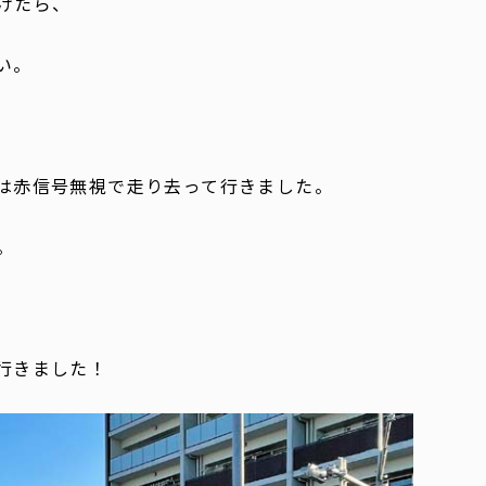
けたら、
い。
は赤信号無視で走り去って行きました。
。
行きました！