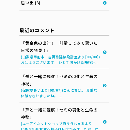
思い出 (3)
最近のコメント
「黄金色の出汁！ 計量してみて驚いた
日常の発見！」
(山梨県甲府市 吉野聡建築設計室より[08/08])
おはようございます。 ひと手間かけた味噌汁...
「孫と一緒に観察！セミの羽化と生命の
神秘」
(保険屋あいより[08/07])こんにちは。 貴重な
体験をされましたね。 ...
「孫と一緒に観察！セミの羽化と生命の
神秘」
(ユーアイネットショップ店長うちまるより
[08/07])孵化する様子は何度かみましたが、幼