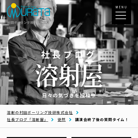
MENU
村田ボーリング技研株式会社
社長ブログ
日々の気づきを投稿中
溶射の村田ボーリング技研株式会社
社長ブログ「溶射屋」
徒然
講演会終了後の質問タイム！