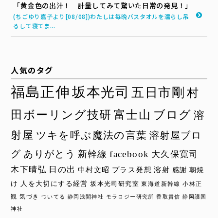
「黄金色の出汁！ 計量してみて驚いた日常の発見！」
(ちごゆり嘉子より[08/08])わたしは毎晩バスタオルを濡らし吊
るして寝てま...
人気のタグ
福島正伸
坂本光司
五日市剛
村
田ボーリング技研
富士山
ブログ
溶
射屋
ツキを呼ぶ魔法の言葉
溶射屋ブロ
グ
ありがとう
新幹線
facebook
大久保寛司
木下晴弘
日の出
中村文昭
プラス発想
溶射
感謝
朝焼
け
人を大切にする経営
坂本光司研究室
東海道新幹線
小林正
観
気づき
ついてる
静岡浅間神社
モラロジー研究所
香取貴信
静岡護国
神社