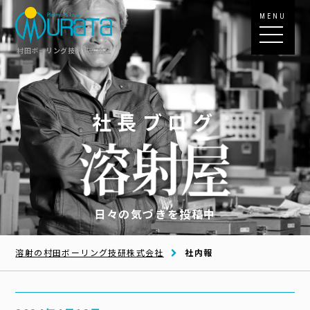
MENU
村田ボーリング技研株式会社
社長ブログ
日々の気づきを投稿中
溶射の村田ボーリング技研株式会社
社内報