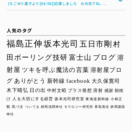
(ちごゆり嘉子より[08/06])応援しました お元気でね。...
人気のタグ
福島正伸
坂本光司
五日市剛
村
田ボーリング技研
富士山
ブログ
溶
射屋
ツキを呼ぶ魔法の言葉
溶射屋ブロ
グ
ありがとう
新幹線
facebook
大久保寛司
木下晴弘
日の出
中村文昭
プラス発想
溶射
感謝
朝焼
け
人を大切にする経営
坂本光司研究室
東海道新幹線
小林正
観
気づき
ついてる
静岡浅間神社
モラロジー研究所
香取貴信
静岡護国
神社