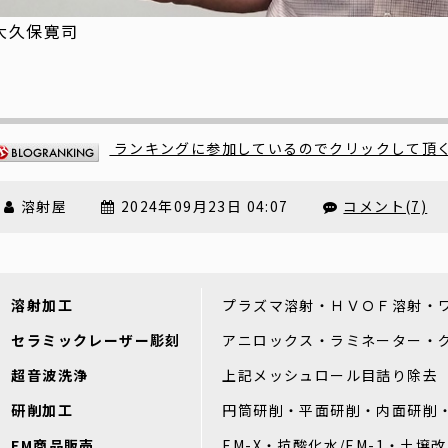
大久保寛司
ランキングに参加しているのでクリックして頂
溶射屋
2024年09月23日 04:07
コメント(7)
溶射加工
プラズマ溶射・ＨＶＯＦ溶射・
セラミックレーザー彫刻
アニロックス・ラミネーター・
超音波洗浄
上記メッシュロール目詰り除去
研削加工
円筒研削・平面研削・内面研削
EM商品販売
EM-X・抗酸化水/EM-1・土壌