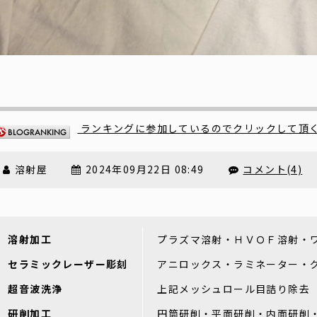
ランキングに参加しているのでクリックして頂
溶射屋
2024年09月22日 08:49
コメント(4)
溶射加工
プラズマ溶射・ＨＶＯＦ溶射・
セラミックレーザー彫刻
アニロックス・ラミネーター・
超音波洗浄
上記メッシュロール目詰り除去
研削加工
円筒研削・平面研削・内面研削