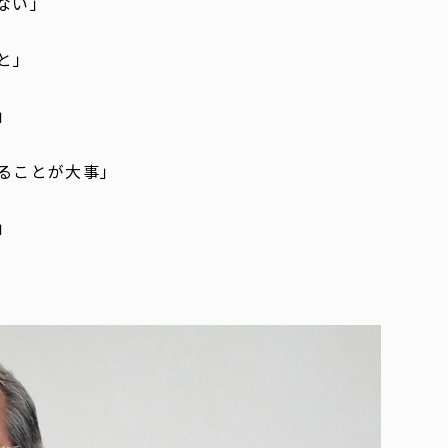
ない」
と」
」
ることが大事」
」