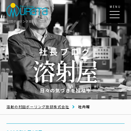
MENU
村田ボーリング技研株式会社
社長ブログ
日々の気づきを投稿中
溶射の村田ボーリング技研株式会社
社内報