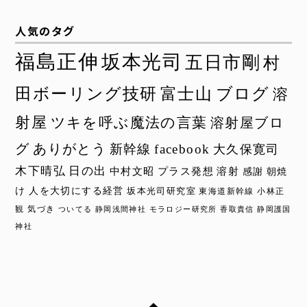
人気のタグ
福島正伸
坂本光司
五日市剛
村
田ボーリング技研
富士山
ブログ
溶
射屋
ツキを呼ぶ魔法の言葉
溶射屋ブロ
グ
ありがとう
新幹線
facebook
大久保寛司
木下晴弘
日の出
中村文昭
プラス発想
溶射
感謝
朝焼
け
人を大切にする経営
坂本光司研究室
東海道新幹線
小林正
観
気づき
ついてる
静岡浅間神社
モラロジー研究所
香取貴信
静岡護国
神社