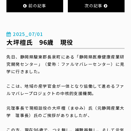
前の記事
次の記事
2025_07/01
大坪檀氏 96歳 現役
先日、静岡県駿東郡長泉町にある「
静岡県医療健康産業研
究開発センター」（愛称：ファルマバレーセンター）に見
学に行きました。
ここは、地域の産学官金が一体となり協働して進めるファ
ルマバレープロジェクトの中核的支援機関。
元理事長で現相談役の大坪檀（まゆみ）氏（元静岡産業大
学 理事長）氏のご挨拶がありましたが、
この方、現在96歳で、つえ無し、補聴器無し、そして元気