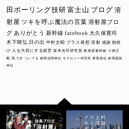
田ボーリング技研
富士山
ブログ
溶
射屋
ツキを呼ぶ魔法の言葉
溶射屋ブロ
グ
ありがとう
新幹線
facebook
大久保寛司
木下晴弘
日の出
中村文昭
プラス発想
溶射
感謝
朝焼
け
人を大切にする経営
坂本光司研究室
東海道新幹線
小林正
観
気づき
ついてる
静岡浅間神社
モラロジー研究所
香取貴信
静岡護国
神社