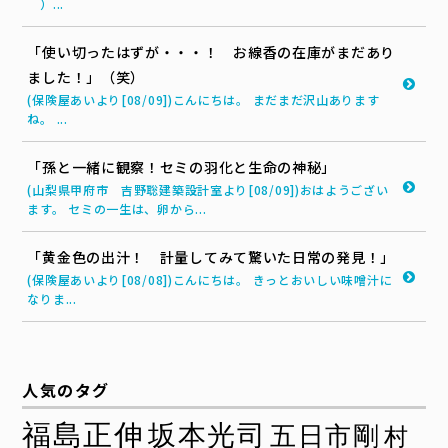
＾）...
「使い切ったはずが・・・！ お線香の在庫がまだあり
ました！」（笑）
(保険屋あいより[08/09])こんにちは。 まだまだ沢山あります
ね。 ...
「孫と一緒に観察！セミの羽化と生命の神秘」
(山梨県甲府市 吉野聡建築設計室より[08/09])おはようござい
ます。 セミの一生は、卵から...
「黄金色の出汁！ 計量してみて驚いた日常の発見！」
(保険屋あいより[08/08])こんにちは。 きっとおいしい味噌汁に
なりま...
人気のタグ
福島正伸
坂本光司
五日市剛
村