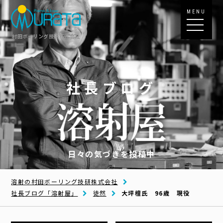
MENU
村田ボーリング技研株式会社
社長ブログ
日々の気づきを投稿中
溶射の村田ボーリング技研株式会社
社長ブログ「溶射屋」
徒然
大坪檀氏 96歳 現役