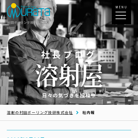
MENU
村田ボーリング技研株式会社
社長ブログ
日々の気づきを投稿中
溶射の村田ボーリング技研株式会社
社内報