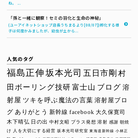
ね。 ...
「孫と一緒に観察！セミの羽化と生命の神秘」
(ユーアイネットショップ店長うちまるより[08/07])孵化する様
子は何度かみましたが、幼虫が土から...
人気のタグ
福島正伸
坂本光司
五日市剛
村
田ボーリング技研
富士山
ブログ
溶
射屋
ツキを呼ぶ魔法の言葉
溶射屋ブロ
グ
ありがとう
新幹線
facebook
大久保寛司
木下晴弘
日の出
中村文昭
プラス発想
溶射
感謝
朝焼
け
人を大切にする経営
坂本光司研究室
東海道新幹線
小林正