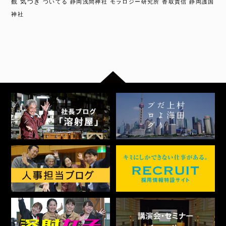
観
気づき
ついてる
静岡浅間神社
モラロジー研究所
香取貴信
静岡護国
神社