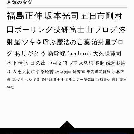
人気のタグ
福島正伸
坂本光司
五日市剛
村
田ボーリング技研
富士山
ブログ
溶
射屋
ツキを呼ぶ魔法の言葉
溶射屋ブロ
グ
ありがとう
新幹線
facebook
大久保寛司
木下晴弘
日の出
中村文昭
プラス発想
溶射
感謝
朝焼
け
人を大切にする経営
坂本光司研究室
東海道新幹線
小林正
観
気づき
ついてる
静岡浅間神社
モラロジー研究所
香取貴信
静岡護国
神社