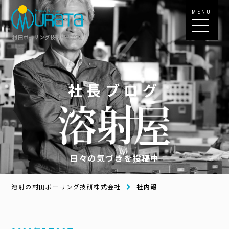
MENU
村田ボーリング技研株式会社
社長ブログ
日々の気づきを投稿中
溶射の村田ボーリング技研株式会社
社内報