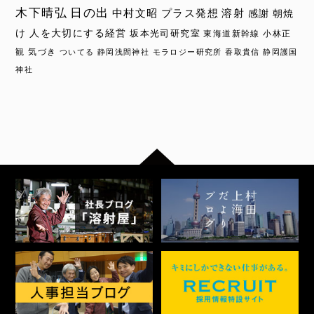
木下晴弘
日の出
中村文昭
プラス発想
溶射
感謝
朝焼
け
人を大切にする経営
坂本光司研究室
東海道新幹線
小林正
観
気づき
ついてる
静岡浅間神社
モラロジー研究所
香取貴信
静岡護国
神社