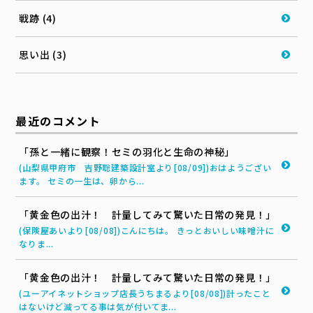
戦跡 (4)
思い出 (3)
最近のコメント
「孫と一緒に観察！セミの羽化と生命の神秘」
(山梨県甲府市 吉野聡建築設計室より[08/09])おはようござい
ます。 セミの一生は、卵から...
「黄金色の出汁！ 計量してみて驚いた日常の発見！」
(保険屋あいより[08/08])こんにちは。 きっとおいしい味噌汁に
なりま...
「黄金色の出汁！ 計量してみて驚いた日常の発見！」
(ユーアイネットショップ店長うちまるより[08/08])計ったこと
はないけど減ってる事は気が付いてま...