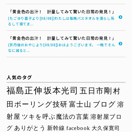
「黄金色の出汁！ 計量してみて驚いた日常の発見！」
(ちごゆり嘉子より[08/08])わたしは毎晩バスタオルを濡らし吊
るして寝てま...
「黄金色の出汁！ 計量してみて驚いた日常の発見！」
(京丹後のおやじより[08/08])おはようございます。 一晩でそん
なに減ると...
人気のタグ
福島正伸
坂本光司
五日市剛
村
田ボーリング技研
富士山
ブログ
溶
射屋
ツキを呼ぶ魔法の言葉
溶射屋ブロ
グ
ありがとう
新幹線
facebook
大久保寛司