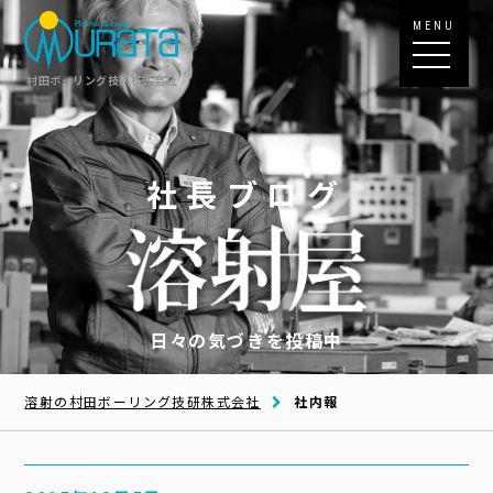
MENU
村田ボーリング技研株式会社
社長ブログ
日々の気づきを投稿中
溶射の村田ボーリング技研株式会社
社内報