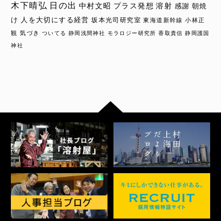
木下晴弘
日の出
中村文昭
プラス発想
溶射
感謝
朝焼
け
人を大切にする経営
坂本光司研究室
東海道新幹線
小林正
観
気づき
ついてる
静岡浅間神社
モラロジー研究所
香取貴信
静岡護国
神社