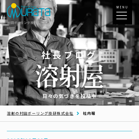
MENU
村田ボーリング技研株式会社
社長ブログ
日々の気づきを投稿中
溶射の村田ボーリング技研株式会社
社内報