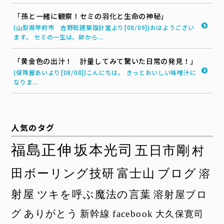
「孫と一緒に観察！セミの羽化と生命の神秘」
(山梨県甲府市 吉野聡建築設計室より[08/09])おはようござい
ます。 セミの一生は、卵から...
「黄金色の出汁！ 計量してみて驚いた日常の発見！」
(保険屋あいより[08/08])こんにちは。 きっとおいしい味噌汁に
なりま...
人気のタグ
福島正伸
坂本光司
五日市剛
村
田ボーリング技研
富士山
ブログ
溶
射屋
ツキを呼ぶ魔法の言葉
溶射屋ブロ
グ
ありがとう
新幹線
facebook
大久保寛司