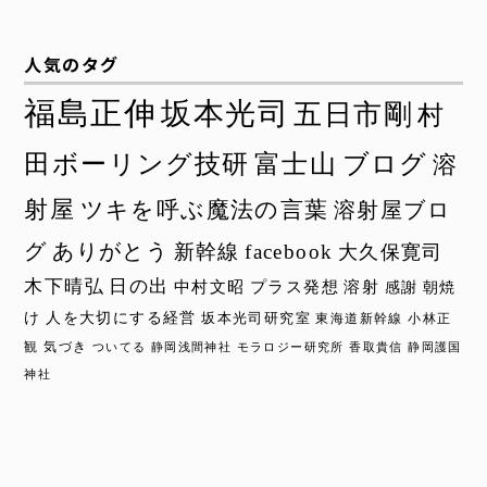
人気のタグ
福島正伸
坂本光司
五日市剛
村
田ボーリング技研
富士山
ブログ
溶
射屋
ツキを呼ぶ魔法の言葉
溶射屋ブロ
グ
ありがとう
新幹線
facebook
大久保寛司
木下晴弘
日の出
中村文昭
プラス発想
溶射
感謝
朝焼
け
人を大切にする経営
坂本光司研究室
東海道新幹線
小林正
観
気づき
ついてる
静岡浅間神社
モラロジー研究所
香取貴信
静岡護国
神社