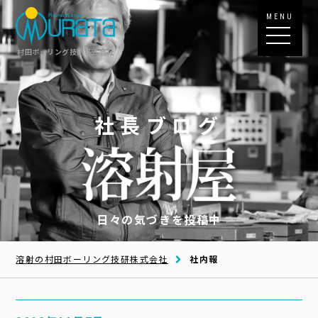
MENU
村田ボーリング技研株式会社
社長ブログ
日々の気づきを投稿中
溶射の村田ボーリング技研株式会社
社内報