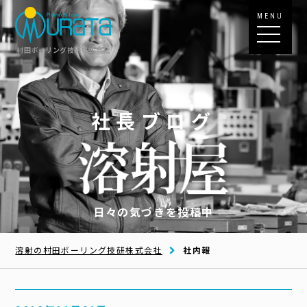
MENU
村田ボーリング技研株式会社
社長ブログ
日々の気づきを投稿中
溶射の村田ボーリング技研株式会社
社内報