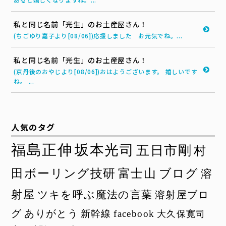
私と同じ名前「光生」のお土産屋さん！
(ちごゆり嘉子より[08/06])応援しました お元気でね。...
私と同じ名前「光生」のお土産屋さん！
(京丹後のおやじより[08/06])おはようございます。 嬉しいです
ね。 ...
人気のタグ
福島正伸
坂本光司
五日市剛
村
田ボーリング技研
富士山
ブログ
溶
射屋
ツキを呼ぶ魔法の言葉
溶射屋ブロ
グ
ありがとう
新幹線
facebook
大久保寛司