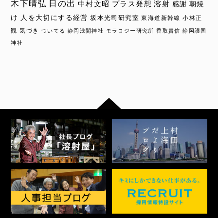
木下晴弘
日の出
中村文昭
プラス発想
溶射
感謝
朝焼
け
人を大切にする経営
坂本光司研究室
東海道新幹線
小林正
観
気づき
ついてる
静岡浅間神社
モラロジー研究所
香取貴信
静岡護国
神社