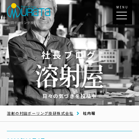
MENU
村田ボーリング技研株式会社
社長ブログ
日々の気づきを投稿中
溶射の村田ボーリング技研株式会社
社内報