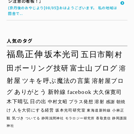
シ注意の看板！」
(京丹後のおやじより[08/05])おはようございます。 私の地域は
田舎で...
人気のタグ
福島正伸
坂本光司
五日市剛
村
田ボーリング技研
富士山
ブログ
溶
射屋
ツキを呼ぶ魔法の言葉
溶射屋ブロ
グ
ありがとう
新幹線
facebook
大久保寛司
木下晴弘
日の出
中村文昭
プラス発想
溶射
感謝
朝焼
け
人を大切にする経営
坂本光司研究室
東海道新幹線
小林正
観
気づき
ついてる
静岡浅間神社
モラロジー研究所
香取貴信
静岡護国
神社