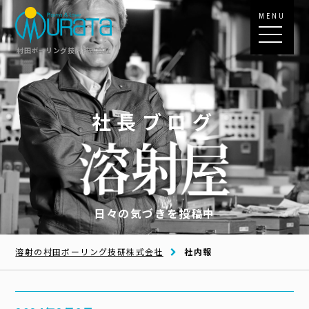
MENU
村田ボーリング技研株式会社
社長ブログ
日々の気づきを投稿中
溶射の村田ボーリング技研株式会社
社内報