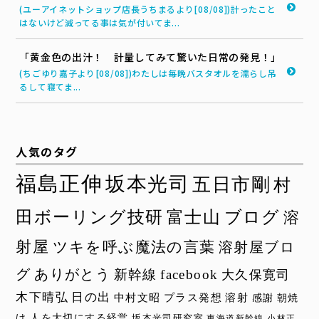
(ユーアイネットショップ店長うちまるより[08/08])計ったこと
はないけど減ってる事は気が付いてま...
「黄金色の出汁！ 計量してみて驚いた日常の発見！」
(ちごゆり嘉子より[08/08])わたしは毎晩バスタオルを濡らし吊
るして寝てま...
人気のタグ
福島正伸
坂本光司
五日市剛
村
田ボーリング技研
富士山
ブログ
溶
射屋
ツキを呼ぶ魔法の言葉
溶射屋ブロ
グ
ありがとう
新幹線
facebook
大久保寛司
木下晴弘
日の出
中村文昭
プラス発想
溶射
感謝
朝焼
け
人を大切にする経営
坂本光司研究室
東海道新幹線
小林正