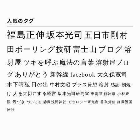
人気のタグ
福島正伸
坂本光司
五日市剛
村
田ボーリング技研
富士山
ブログ
溶
射屋
ツキを呼ぶ魔法の言葉
溶射屋ブロ
グ
ありがとう
新幹線
facebook
大久保寛司
木下晴弘
日の出
中村文昭
プラス発想
溶射
感謝
朝焼
け
人を大切にする経営
坂本光司研究室
東海道新幹線
小林正
観
気づき
ついてる
静岡浅間神社
モラロジー研究所
香取貴信
静岡護国
神社