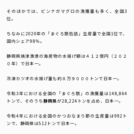
そのほかでは、ビンナガマグロの漁獲量も多く、全国
3
位。
ちなみに
2020
年の「まぐろ類缶詰」生産量で全国
1
位で、
国内シェア
98
％。
静岡県焼津漁港の海産物の水揚げ額は４１２億円（２０２
０年）で日本一。
冷凍カツオの水揚げ量も約８万９０００トンで日本一。
令和3年における全国の「まぐろ類」の漁獲量は148,864
トンで、そのうち
静岡県
が28,224トンを占め、日本一。
令和
4
年における全国のかつおなまり節の生産量は
992
ト
ンで、静岡県は
512
トンで日本一。