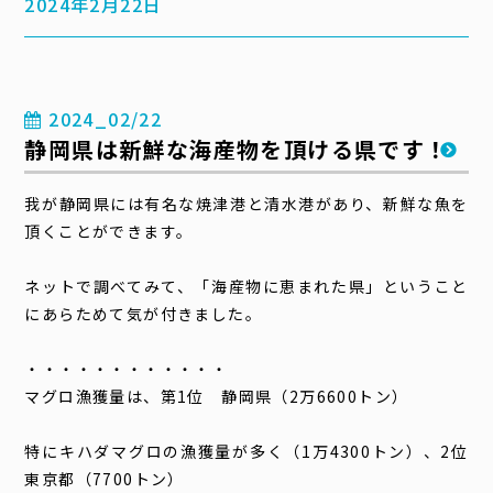
2024年2月22日
2024_02/22
静岡県は新鮮な海産物を頂ける県です！
我が静岡県には有名な焼津港と清水港があり、新鮮な魚を
頂くことができます。
ネットで調べてみて、「海産物に恵まれた県」ということ
にあらためて気が付きました。
・・・・・・・・・・・・
マグロ漁獲量は、第
1
位 静岡県（
2
万
6600
トン）
特にキハダマグロの漁獲量が多く（
1
万
4300
トン）、
2
位
東京都（
7700
トン）