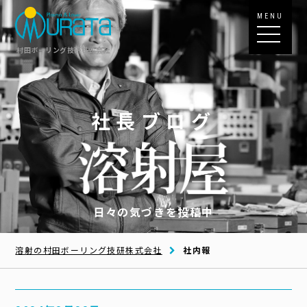
MENU
村田ボーリング技研株式会社
社長ブログ
日々の気づきを投稿中
溶射の村田ボーリング技研株式会社
社内報