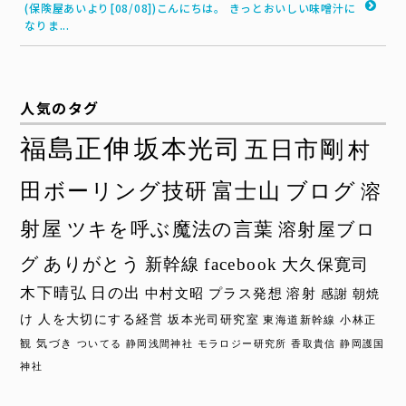
(保険屋あいより[08/08])こんにちは。 きっとおいしい味噌汁に
なりま...
人気のタグ
福島正伸
坂本光司
五日市剛
村
田ボーリング技研
富士山
ブログ
溶
射屋
ツキを呼ぶ魔法の言葉
溶射屋ブロ
グ
ありがとう
新幹線
facebook
大久保寛司
木下晴弘
日の出
中村文昭
プラス発想
溶射
感謝
朝焼
け
人を大切にする経営
坂本光司研究室
東海道新幹線
小林正
観
気づき
ついてる
静岡浅間神社
モラロジー研究所
香取貴信
静岡護国
神社