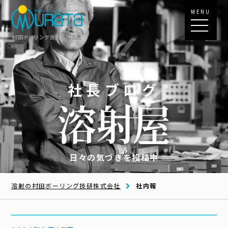
MENU
村田ボーリング技研株式会社
社長ブログ
日々の気づきを投稿中
溶射の村田ボーリング技研株式会社
社内報