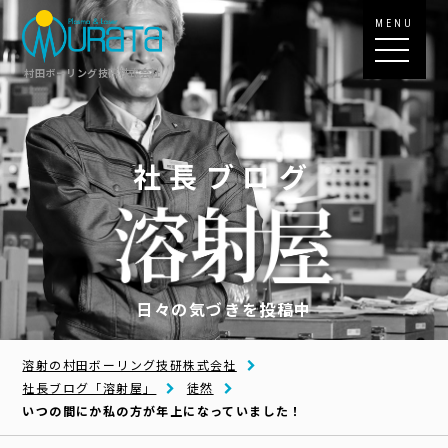
MENU
村田ボーリング技研株式会社
社長ブログ
日々の気づきを投稿中
溶射の村田ボーリング技研株式会社
社長ブログ「溶射屋」
徒然
いつの間にか私の方が年上になっていました！