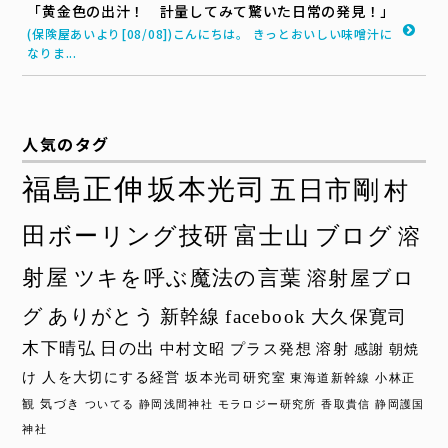
「黄金色の出汁！ 計量してみて驚いた日常の発見！」
(保険屋あいより[08/08])こんにちは。 きっとおいしい味噌汁に
なりま...
人気のタグ
福島正伸
坂本光司
五日市剛
村
田ボーリング技研
富士山
ブログ
溶
射屋
ツキを呼ぶ魔法の言葉
溶射屋ブロ
グ
ありがとう
新幹線
facebook
大久保寛司
木下晴弘
日の出
中村文昭
プラス発想
溶射
感謝
朝焼
け
人を大切にする経営
坂本光司研究室
東海道新幹線
小林正
観
気づき
ついてる
静岡浅間神社
モラロジー研究所
香取貴信
静岡護国
神社