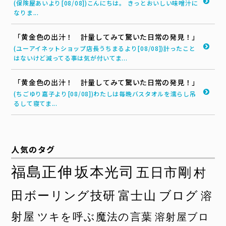
(保険屋あいより[08/08])こんにちは。 きっとおいしい味噌汁に
なりま...
「黄金色の出汁！ 計量してみて驚いた日常の発見！」
(ユーアイネットショップ店長うちまるより[08/08])計ったこと
はないけど減ってる事は気が付いてま...
「黄金色の出汁！ 計量してみて驚いた日常の発見！」
(ちごゆり嘉子より[08/08])わたしは毎晩バスタオルを濡らし吊
るして寝てま...
人気のタグ
福島正伸
坂本光司
五日市剛
村
田ボーリング技研
富士山
ブログ
溶
射屋
ツキを呼ぶ魔法の言葉
溶射屋ブロ