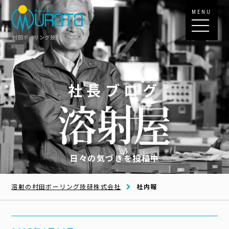
MENU
村田ボーリング技研株式会社
社長ブログ
日々の気づきを投稿中
溶射の村田ボーリング技研株式会社
社内報