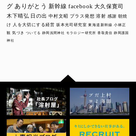
グ
ありがとう
新幹線
facebook
大久保寛司
木下晴弘
日の出
中村文昭
プラス発想
溶射
感謝
朝焼
け
人を大切にする経営
坂本光司研究室
東海道新幹線
小林正
観
気づき
ついてる
静岡浅間神社
モラロジー研究所
香取貴信
静岡護国
神社