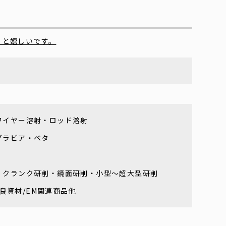
くと嬉しいです。
ワイヤー溶射・ロッド溶射
グラビア・ベタ
・クランク研削・鏡面研削・小型～超大型研削
改良資材/EM関連商品他