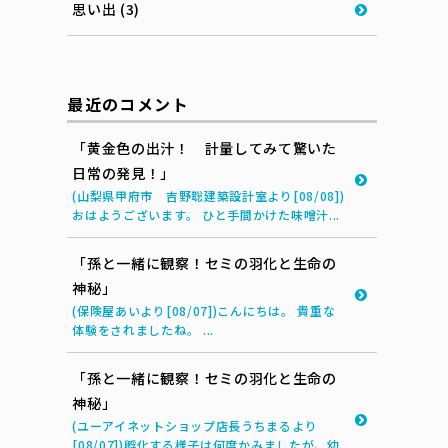
思い出 (3)
最近のコメント
「黄金色の出汁！ 計量してみて驚いた
日常の発見！」
(山梨県甲府市 吉野聡建築設計室より[08/08])
おはようございます。 ひと手間かけた味噌汁...
「孫と一緒に観察！セミの羽化と生命の
神秘」
(保険屋あいより[08/07])こんにちは。 貴重な
体験をされましたね。 ...
「孫と一緒に観察！セミの羽化と生命の
神秘」
(ユーアイネットショップ店長うちまるより
[08/07])孵化する様子は何度かみましたが、幼