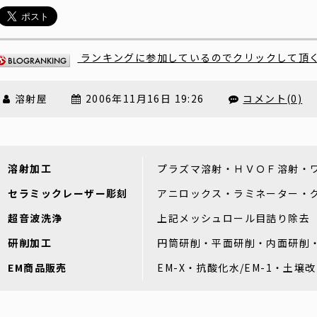
ランキングに参加しているのでクリックして頂
溶射屋
2006年11月16日 19:26
コメント(0)
溶射加工
プラズマ溶射・ＨＶＯＦ溶射・
セラミックレーザー彫刻
アニロックス・ラミネーター・
超音波洗浄
上記メッシュロール目詰り除去
研削加工
円筒研削・平面研削・内面研削
EM商品販売
EM-X・抗酸化水/EM-1・土壌