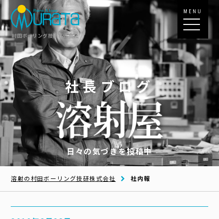
MENU
村田ボーリング技研株式会社
社長ブログ
日々の気づきを投稿中
溶射の村田ボーリング技研株式会社
社内報