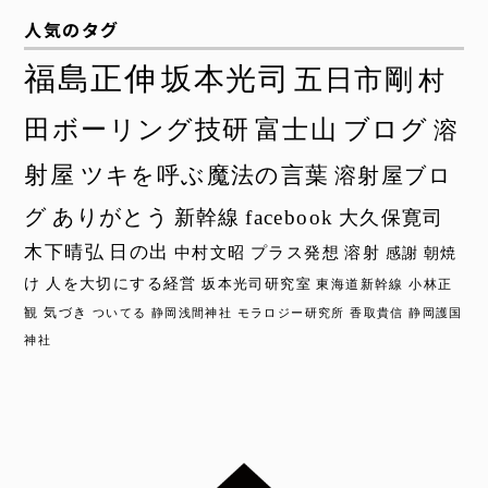
人気のタグ
福島正伸
坂本光司
五日市剛
村
田ボーリング技研
富士山
ブログ
溶
射屋
ツキを呼ぶ魔法の言葉
溶射屋ブロ
グ
ありがとう
新幹線
facebook
大久保寛司
木下晴弘
日の出
中村文昭
プラス発想
溶射
感謝
朝焼
け
人を大切にする経営
坂本光司研究室
東海道新幹線
小林正
観
気づき
ついてる
静岡浅間神社
モラロジー研究所
香取貴信
静岡護国
神社