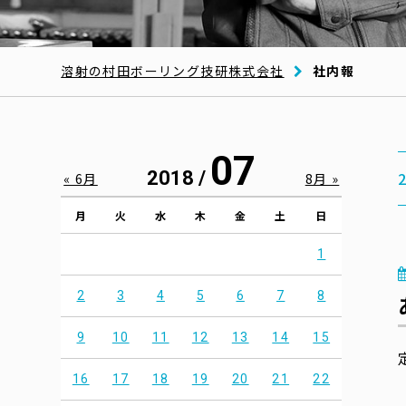
溶射の村田ボーリング技研株式会社
社内報
07
2018 /
« 6月
8月 »
月
火
水
木
金
土
日
1
2
3
4
5
6
7
8
9
10
11
12
13
14
15
16
17
18
19
20
21
22