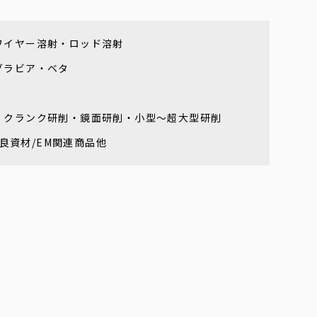
ワイヤー溶射・ロッド溶射
グラビア・ベタ
・クランク研削・鏡面研削・小型～超大型研削
改良資材/EM関連商品他