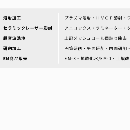
溶射加工
プラズマ溶射・ＨＶＯＦ溶射・
セラミックレーザー彫刻
アニロックス・ラミネーター・
超音波洗浄
上記メッシュロール目詰り除去
研削加工
円筒研削・平面研削・内面研削
EM商品販売
EM-X・抗酸化水/EM-1・土壌