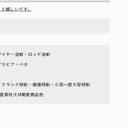
くと嬉しいです。
ワイヤー溶射・ロッド溶射
グラビア・ベタ
・クランク研削・鏡面研削・小型～超大型研削
改良資材/EM関連商品他