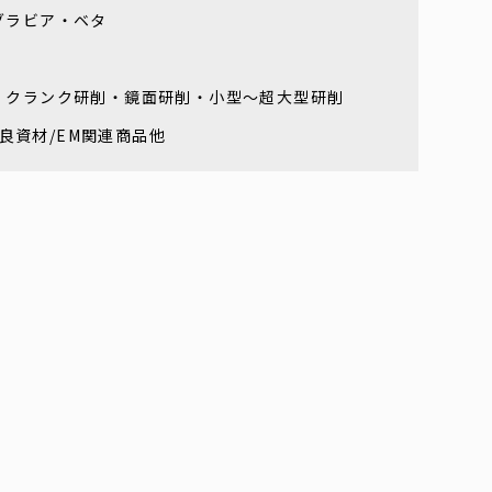
グラビア・ベタ
・クランク研削・鏡面研削・小型～超大型研削
改良資材/EM関連商品他