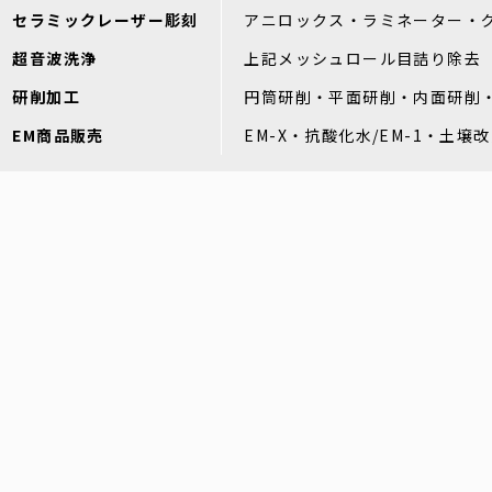
セラミックレーザー彫刻
アニロックス・ラミネーター・
超音波洗浄
上記メッシュロール目詰り除去
研削加工
円筒研削・平面研削・内面研削
EM商品販売
EM-X・抗酸化水/EM-1・土壌