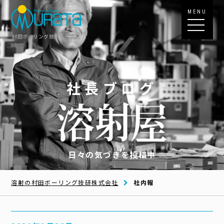
MENU
村田ボーリング技研株式会社
社長ブログ
日々の気づきを投稿中
溶射の村田ボーリング技研株式会社
社内報