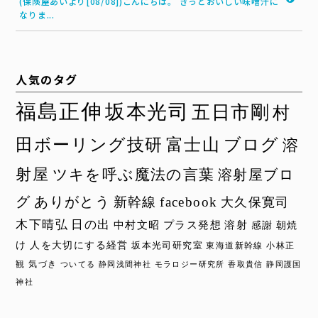
(保険屋あいより[08/08])こんにちは。 きっとおいしい味噌汁に
なりま...
人気のタグ
福島正伸
坂本光司
五日市剛
村
田ボーリング技研
富士山
ブログ
溶
射屋
ツキを呼ぶ魔法の言葉
溶射屋ブロ
グ
ありがとう
新幹線
facebook
大久保寛司
木下晴弘
日の出
中村文昭
プラス発想
溶射
感謝
朝焼
け
人を大切にする経営
坂本光司研究室
東海道新幹線
小林正
観
気づき
ついてる
静岡浅間神社
モラロジー研究所
香取貴信
静岡護国
神社