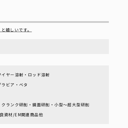
くと嬉しいです。
ワイヤー溶射・ロッド溶射
グラビア・ベタ
・クランク研削・鏡面研削・小型～超大型研削
改良資材/EM関連商品他